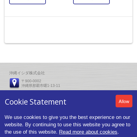
沖縄イシダ株式会社
〒900-0002
沖縄県那覇市曙1-13-11
電話番号：
Cookie Statement
Allow
(098)867-5732
We use cookies to give you the best experience on our
website. By continuing to use this website you agree to
the use of this website.
Read more about cookies
.
© 2026 ISHIDA CO.,LTD. All rights reserved.