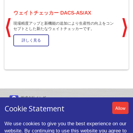
ウェイトチェッカー DACS-AS/AX
ウ
現場精度アップと新機能の追加により生産性の向上をコン
フ
セプトとした新たなウェイトチェッカーです。
詳しく見る
株式会社イシダ
〒606-8392 京都市左京区聖護院山王町44番地
Cookie Statement
Allow
We use cookies to give you the best experience on our
website. By continuing to use this website you agree to
© 2026 ISHIDA CO.,LTD. All rights reserved. |
プライバシーポリシ