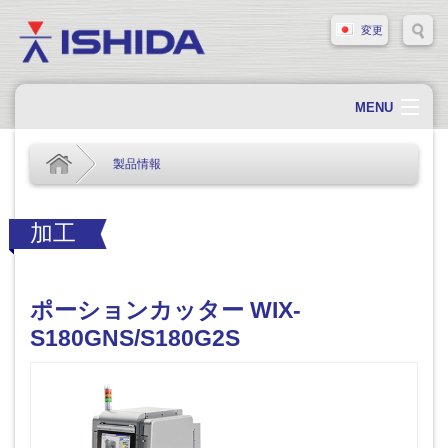
変更
MENU
ホーム
製品情報
会社概要
会社情報
加工
製品情報
ソリューション・事例
ポーションカッター WIX-
サポート
S180GNS/S180G2S
新着情報
採用情報
お問い合わせ