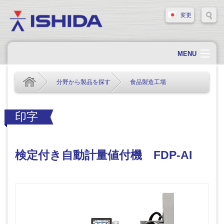
変更
MENU
ホーム
分野から製品を探す
食品製造工場
会社概要
会社情報
印字
製品情報
ソリューション・事例
検定付き自動計量値付機 FDP-AI
サポート
新着情報
採用情報
お問い合わせ