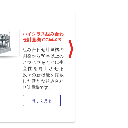
ハイクラス組み合わ
医薬品
せ計量機 CCW-AS
ェッカー
PH
組み合わせ計量機の
製薬の
開発から50年以上の
められ
ノウハウをもとに生
応した
産性を向上させる
す。
数々の新機能を搭載
した新たな組み合わ
詳
せ計量機です。
詳しく見る