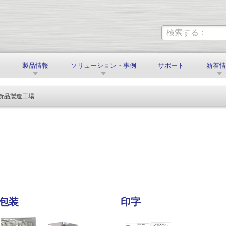
製品情報
ソリューション・事例
サポート
新着
食品製造工場
包装
印字