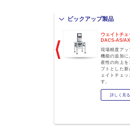
ピックアップ製品
電解次亜水生成機
ウェイトチェ
i-CL
DACS-AS/A
水道水と塩で、人・
現場精度アッ
食材・環境にやさし
機能の追加に
い殺菌水を生成しま
産性の向上を
す。
プトとした新
ェイトチェッ
す。
詳しく見る
詳しく見