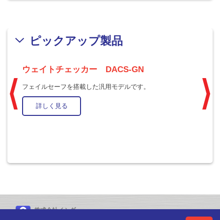
ピックアップ製品
ウェイトチェッカー DACS-GN
ド
フェイルセーフを搭載した汎用モデルです。
電
で
詳しく見る
株式会社イシダ
〒606-8392 京都市左京区聖護院山王町44番地