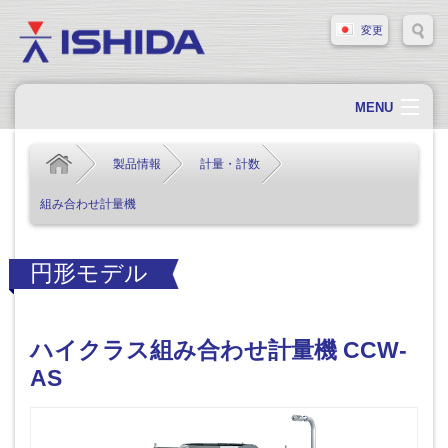
変更
MENU
ホーム
製品情報
計量・計数
会社概要
組み合わせ計量機
会社情報
製品情報
円形モデル
ソリューション・事例
サポート
ハイクラス組み合わせ計量機 CCW-
新着情報
AS
採用情報
お問い合わせ