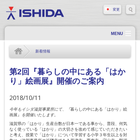
変更
MENU
ホーム
新着情報
会社概要
会社情報
第2回『暮らしの中にある「はか
り」絵画展』開催のご案内
製品情報
ソリューション・事例
2018/10/11
サポート
今年もイシダ滋賀事業所にて、『
暮らしの中にある「はかり」絵
画展』
を開催いたします。
新着情報
滋賀県の「はかり」生産台数が日本一である事から、普段、何気
採用情報
なく使っている「はかり」の大切さを改めて感じていただきたい
と考え、授業で「はかり」について学習する小学３年生以上を対
お問い合わせ