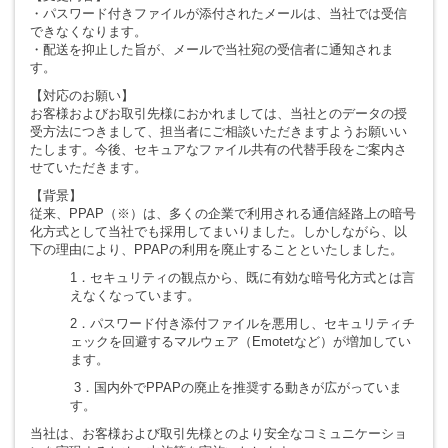
・パスワード付きファイルが添付されたメールは、当社では受信
できなくなります。
・配送を抑止した旨が、メールで当社宛の受信者に通知されま
す。
【対応のお願い】
お客様およびお取引先様におかれましては、当社とのデータの授
受方法につきまして、担当者にご相談いただきますようお願いい
たします。今後、セキュアなファイル共有の代替手段をご案内さ
せていただきます。
【背景】
従来、PPAP（※）は、多くの企業で利用される通信経路上の暗号
化方式として当社でも採用してまいりました。しかしながら、以
下の理由により、PPAPの利用を廃止することといたしました。
1．セキュリティの観点から、既に有効な暗号化方式とは言
えなくなっています。
2．パスワード付き添付ファイルを悪用し、セキュリティチ
ェックを回避するマルウェア（Emotetなど）が増加してい
ます。
3．国内外でPPAPの廃止を推奨する動きが広がっていま
す。
当社は、お客様および取引先様とのより安全なコミュニケーショ