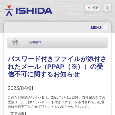
変更
MENU
ホーム
新着情報
会社概要
会社情報
パスワード付きファイルが添付さ
れたメール（PPAP（※））の受
製品情報
信不可に関するお知らせ
ソリューション・事例
サポート
2025/04/01
新着情報
このたび株式会社イシダは、2025年6月1日以降、当社宛の全ての
受信メールにおいてパスワード付きファイルが添付されていた場
採用情報
合は受信不可とさせて頂くことをお知らせいたします。
お問い合わせ
【変更内容】