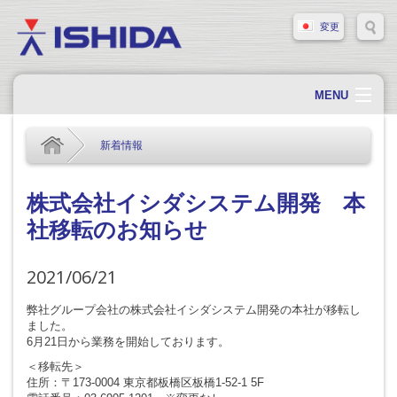
変更
MENU
ホーム
新着情報
会社概要
会社情報
株式会社イシダシステム開発 本
社移転のお知らせ
製品情報
ソリューション・事例
2021/06/21
サポート
弊社グループ会社の株式会社イシダシステム開発の本社が移転し
ました。
新着情報
6月21日から業務を開始しております。
採用情報
＜移転先＞
住所：〒173-0004 東京都板橋区板橋1-52-1 5F
お問い合わせ