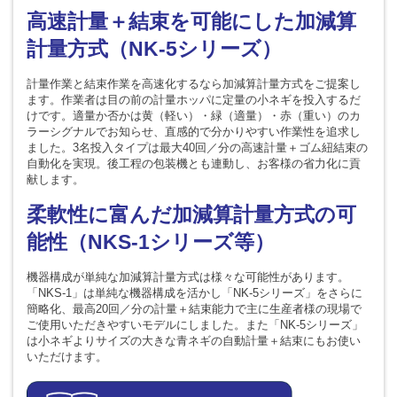
高速計量＋結束を可能にした加減算
計量方式（NK-5シリーズ）
計量作業と結束作業を高速化するなら加減算計量方式をご提案し
ます。作業者は目の前の計量ホッパに定量の小ネギを投入するだ
けです。適量か否かは黄（軽い）・緑（適量）・赤（重い）のカ
ラーシグナルでお知らせ、直感的で分かりやすい作業性を追求し
ました。3名投入タイプは最大40回／分の高速計量＋ゴム紐結束の
自動化を実現。後工程の包装機とも連動し、お客様の省力化に貢
献します。
柔軟性に富んだ加減算計量方式の可
能性（NKS-1シリーズ等）
機器構成が単純な加減算計量方式は様々な可能性があります。
「NKS-1」は単純な機器構成を活かし「NK-5シリーズ」をさらに
簡略化、最高20回／分の計量＋結束能力で主に生産者様の現場で
ご使用いただきやすいモデルにしました。また「NK-5シリーズ」
は小ネギよりサイズの大きな青ネギの自動計量＋結束にもお使い
いただけます。