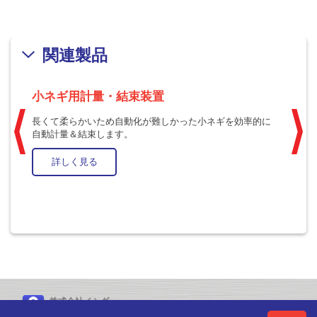
関連製品
-
小ネギ用計量・結束装置
1
長くて柔らかいため自動化が難しかった小ネギを効率的に
自動計量＆結束します。
梅
計
詳しく見る
株式会社イシダ
〒606-8392 京都市左京区聖護院山王町44番地