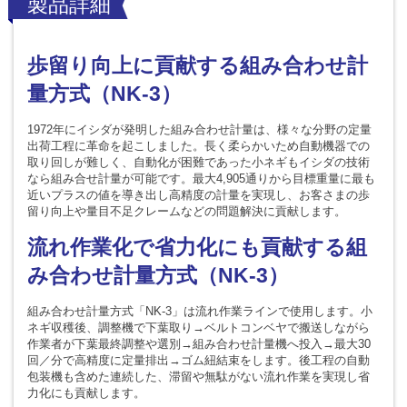
製品詳細
歩留り向上に貢献する組み合わせ計
量方式（NK-3）
1972年にイシダが発明した組み合わせ計量は、様々な分野の定量
出荷工程に革命を起こしました。長く柔らかいため自動機器での
取り回しが難しく、自動化が困難であった小ネギもイシダの技術
なら組み合せ計量が可能です。最大4,905通りから目標重量に最も
近いプラスの値を導き出し高精度の計量を実現し、お客さまの歩
留り向上や量目不足クレームなどの問題解決に貢献します。
流れ作業化で省力化にも貢献する組
み合わせ計量方式（NK-3）
組み合わせ計量方式「NK-3」は流れ作業ラインで使用します。小
ネギ収穫後、調整機で下葉取り→ベルトコンベヤで搬送しながら
作業者が下葉最終調整や選別→組み合わせ計量機へ投入→最大30
回／分で高精度に定量排出→ゴム紐結束をします。後工程の自動
包装機も含めた連続した、滞留や無駄がない流れ作業を実現し省
力化にも貢献します。