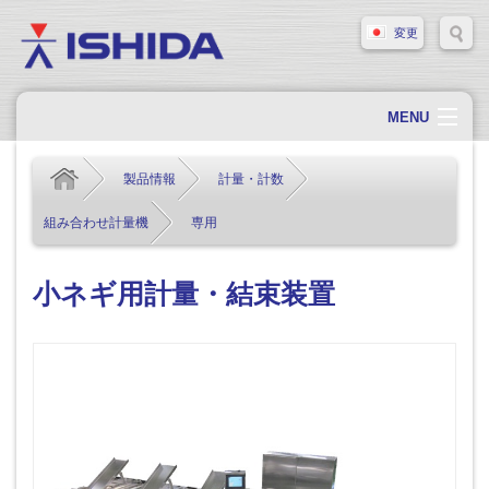
変更
MENU
ホーム
製品情報
計量・計数
会社概要
組み合わせ計量機
専用
会社情報
製品情報
小ネギ用計量・結束装置
ソリューション・事例
サポート
新着情報
採用情報
お問い合わせ