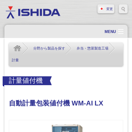
変更
MENU
ホーム
分野から製品を探す
弁当・惣菜製造工場
会社概要
計量
会社情報
製品情報
計量値付機
ソリューション・事例
サポート
自動計量包装値付機 WM-AI LX
新着情報
採用情報
お問い合わせ