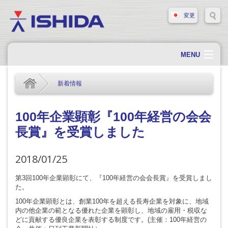
変更
MENU
ホーム
新着情報
会社概要
会社情報
100年企業顕彰『100年経営の会会
長賞』を受賞しました
製品情報
ソリューション・事例
2018/01/25
サポート
第3回100年企業顕彰にて、『100年経営の会会長賞』を受賞しまし
た。
新着情報
100年企業顕彰とは、創業100年を超える長寿企業を対象に、地域
採用情報
内の他企業の範となる優れた企業を顕彰し、地域の雇用・税収な
どに貢献する優良企業を表彰する制度です。(主催：100年経営の
お問い合わせ