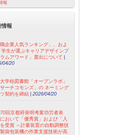
情報
着情報
職企業人気ランキング」、およ
「学生が選ぶキャリアデザインプ
ラムアワード」選出について
|
/04/20
大学桂図書館「オープンラボ」
サーチコモンズ」の ネーミング
ツ契約を締結
|
2026/04/20
70回京都府発明考案功労者表
において「優秀賞」および「入
を受賞 ～計量装置の自動調整技
製袋包装機の作業支援技術が高