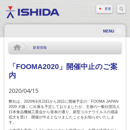
変更
MENU
ホーム
新着情報
会社概要
会社情報
「FOOMA2020」開催中止のご案
内
製品情報
ソリューション・事例
2020/04/15
サポート
弊社は、2020年6月23日から26日に開催予定の「FOOMA JAPAN
2020 大阪」に出展を予定しておりましたが、主催の一般社団法人
新着情報
日本食品機械工業会から発表の通り、新型コロナウイルスの感染
拡大を受け、開催が中止となりましたことをお知らせいたしま
採用情報
す。
お問い合わせ