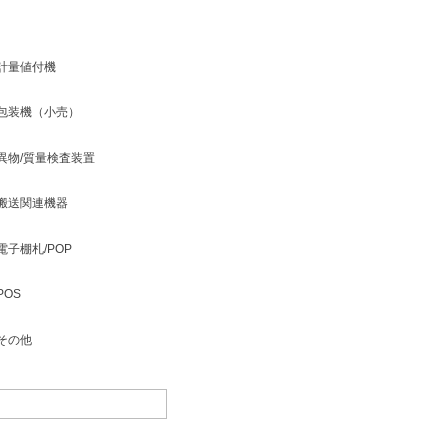
計量値付機
包装機（小売）
異物/質量検査装置
搬送関連機器
電子棚札/POP
POS
その他