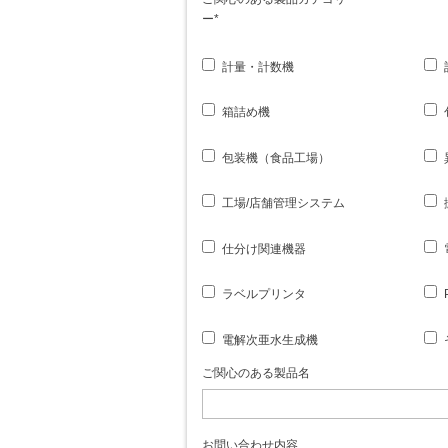
ー
*
計量・計数機
箱詰め機
包装機（食品工場）
工場/店舗管理システム
仕分け関連機器
ラベルプリンタ
電解次亜水生成機
ご関心のある製品名
お問い合わせ内容